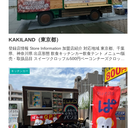
KAKILAND（東京都）
登録店情報 Store Information 加盟店紹介 対応地域 東京都、千葉
県、神奈川県 出店形態 飲食キッチンカー飲食テント メニュー/販
売・取扱品目 スイーツクロッフル500円ベーコンチーズクロッフ
ル600円バナナジュース450円...
キッチンカー