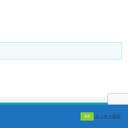
クッキー設定
承諾
移動販売協会 / 当サイトの画像・動画・文章は著作権で保護されています。