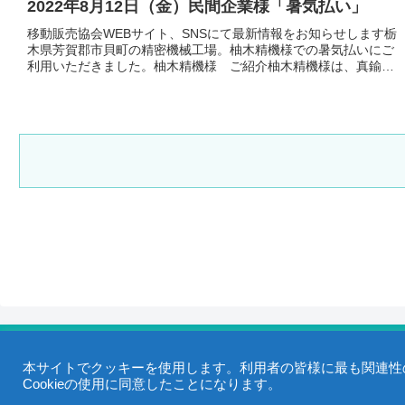
2022年8月12日（金）民間企業様「暑気払い」
移動販売協会WEBサイト、SNSにて最新情報をお知らせします栃
木県芳賀郡市貝町の精密機械工場。柚木精機様での暑気払いにご
利用いただきました。柚木精機様 ご紹介柚木精機様は、真鍮・
アルミをメインとした部品加工を始めとして、NC旋盤、CNC旋
盤...
本サイトでクッキーを使用します。利用者の皆様に最も関連性の
Cookieの使用に同意したことになります。