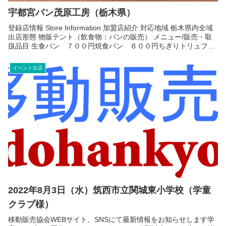
宇都宮パン茂原工房（栃木県）
登録店情報 Store Information 加盟店紹介 対応地域 栃木県内全域
出店形態 物販テント（飲食物：パンの販売） メニュー/販売・取
扱品目 生食パン ７００円焼食パン ６００円ちぎりトリュフ塩
バター ５３０円甘食 ４５０円 お...
イベント出店
2022年8月3日（水）筑西市立関城東小学校（学童
クラブ様）
移動販売協会WEBサイト、SNSにて最新情報をお知らせします学