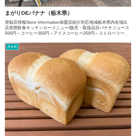
まがりDEバナナ（栃木県）
登録店情報Store Information加盟店紹介対応地域栃木県内全域出
店形態飲食キッチンカーメニュー/販売・取扱品目バナナジュース
500円～コーヒー350円～アイスコーヒー250円～ストロベリーパ
ンチ500円～キャラメルポップコーン3...
準会員