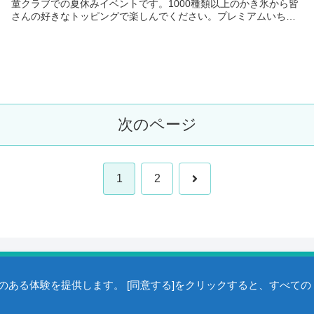
童クラブでの夏休みイベントです。1000種類以上のかき氷から皆
さんの好きなトッピングで楽しんでください。プレミアムいちご
もご用意しています。開催地貸し切りのため一般のお客様はご
利...
次のページ
1
2
ある体験を提供します。 [同意する]をクリックすると、すべての
©2005- 一般社団法人 