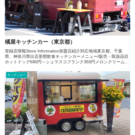
橘屋キッチンカー（東京都）
登録店情報Store Information加盟店紹介対応地域東京都、千葉
県、神奈川県出店形態飲食キッチンカーメニュー/販売・取扱品目
ホットドッグ680円～シュラスコフランク350円メロンクリームソ
ーダ500円柚子ジンジャーソーダ500円ビ...
キッチンカー