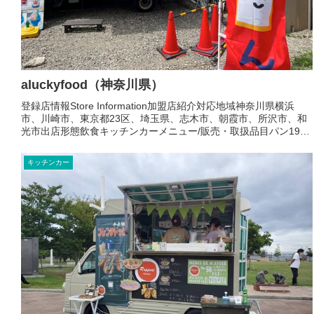
aluckyfood（神奈川県）
登録店情報Store Information加盟店紹介対応地域神奈川県横浜
市、川崎市、東京都23区、埼玉県、志木市、朝霞市、所沢市、和
光市出店形態飲食キッチンカーメニュー/販売・取扱品目パン190
円から300円お店より北海道産100%1つ1...
キッチンカー