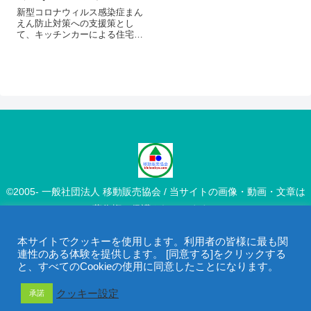
朝Twitterでお知らせします...
新型コロナウィルス感染症まん
えん防止対策への支援策とし
て、キッチンカーによる住宅地
でのテイクアウト販売を行いま
す。PreviousNext開催案内開催
時刻：10時〜１7時小雨決行・
荒天中止＊中止の場合は当日の
朝Twitterでお知らせします...
©2005- 一般社団法人 移動販売協会 / 当サイトの画像・動画・文章は
著作権で保護されています。
本サイトでクッキーを使用します。利用者の皆様に最も関
連性のある体験を提供します。 [同意する]をクリックする
と、すべてのCookieの使用に同意したことになります。
クッキー設定
承諾