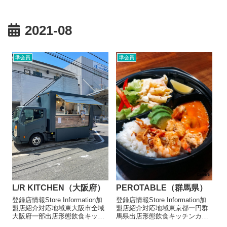
2021-08
準会員
準会員
PEROTABLE（群馬県）
L/R KITCHEN（大阪府）
登録店情報Store Information加
登録店情報Store Information加
盟店紹介対応地域東京都一円群
盟店紹介対応地域東大阪市全域
馬県出店形態飲食キッチンカー
大阪府一部出店形態飲食キッチ
メニュー/販売・取扱品目カレー
ンカーメニュー/販売・取扱品目