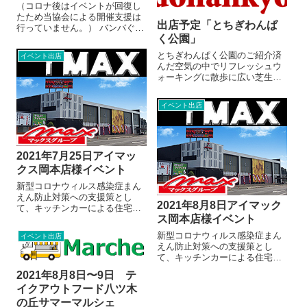
（コロナ後はイベントが回復し
たため当協会による開催支援は
出店予定「とちぎわんぱ
行っていません。） バンバぐる
く公園」
め広場のご紹介まちなかでも気
分をリフレッシュ車で徒歩でア
とちぎわんぱく公園のご紹介済
イベント出店
クセス良好グルメなランチも気
んだ空気の中でリフレッシュウ
軽に楽しめる週末も家族で楽し
ォーキングに散歩に広い芝生の
めるイベントを定期開催お待ち
中で距離をとってのんびりと心
かね！ケータリ...
を癒やしながらゆっくり流れる
イベント出店
時間とともにきれいな花を眺め
て過ごすグルメも楽しめるスペ
ースですPrevious slideNext...
2021年7月25日アイマッ
クス岡本店様イベント
新型コロナウィルス感染症まん
えん防止対策への支援策とし
2021年8月8日アイマック
て、キッチンカーによる住宅地
ス岡本店様イベント
でのテイクアウト販売を行いま
す。PreviousNext開催案内開催
新型コロナウィルス感染症まん
イベント出店
時刻：10時〜１7時小雨決行・
えん防止対策への支援策とし
荒天中止＊中止の場合は当日の
て、キッチンカーによる住宅地
朝Twitterでお知らせします...
でのテイクアウト販売を行いま
2021年8月8日〜9日 テ
す。PreviousNext開催案内開催
イクアウトフード八ツ木
時刻：10時〜１7時小雨決行・
荒天中止＊中止の場合は当日の
の丘サマーマルシェ