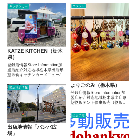
650円タコライス650円お店より
キーマカレー 700円ソースカツ
クラフト
キッチンカー
この店舗へのお問い合わせおす
丼 700円からあげ弁当 700円ア
すめのお店がたくさんあります
イスコーヒー 400円カフェオレ
700...
KATZE KITCHEN（栃木
県）
登録店情報Store Information加
盟店紹介対応地域栃木県出店形
態飲食キッチンカーメニュー/販
売・取扱品目完熟いちごけず
り 600円シンプルクレープ
よりごのみ（栃木県）
出店場所情報
300円ホイップクリームクレー
登録店情報Store Information加
プ 380円デザートクレープ
盟店紹介対応地域栃木県出店形
450〜600円おか...
態物販テント催事販売（物販）
メニュー/販売・取扱品目☆ハー
バリウムアクセサリーワークシ
出店予定
ョップピアス ¥1400～イヤリン
グ¥1400～キーホルダー ¥ 700
出店地情報「バンバ広
～ミ...
場」