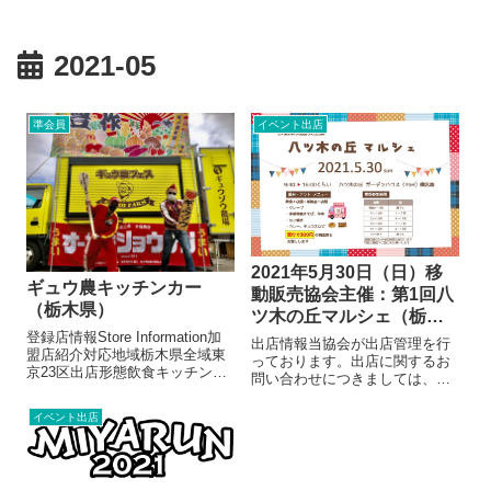
2021-05
準会員
イベント出店
2021年5月30日（日）移
ギュウ農キッチンカー
動販売協会主催：第1回八
（栃木県）
ツ木の丘マルシェ（栃木
登録店情報Store Information加
県芳賀町）
出店情報当協会が出店管理を行
盟店紹介対応地域栃木県全域東
っております。出店に関するお
京23区出店形態飲食キッチンカ
問い合わせにつきましては、当
ー飲食テントメニュー/販売・取
協会へお願いいたします。出店
扱品目フレンチトーストサンド
に関するお問い合わせ八ツ木の
イベント出店
ウィッチ 500円〜クロ勝つカ
丘マルシェ2021.5.30
レー 800円お店より過激パフ
9:30▶16:00地域内限定開催「八
ォーマンスグループ...
ツ木の丘住民の会」の方のみご
参加...