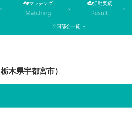
マッチング
活動実績
Matching
Result
全国部会一覧
1（栃木県宇都宮市）