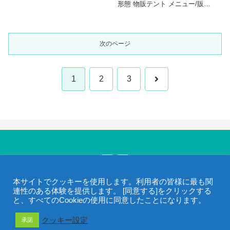
より 無農薬栽培のアイテムを扱
形態 物販テント メニュー/販
っ...
売・取扱品目 無農薬で育てた野
菜、果実を使用したピクルス
(500～680円)、ジャム(780円)、
シロップ(780～1700円)...
次のページ
1
2
3
本サイトでクッキーを使用します。利用者の皆様に最も関
©2005- 一般社団法人 移動販売協会 / 当サイトの画像・動画・文章は
連性のある体験を提供します。 [同意する]をクリックする
と、すべてのCookieの使用に同意したことになります。
著作権で保護されています。
クッキー設定
承諾