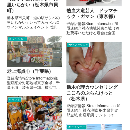
里いちかい（栃木県市貝
熱血大道芸人 ドラマチ
町）
ック・ガマン（東京都）
栃木県市貝町「道の駅サシバの
里いちかい」いってみっぺハロ
登録店情報Store Information加
ウィンマルシェイベントは詳細
盟店紹介対応地域関東全域（移
をよくお読みいただいてからお
動費等いただける場合は全国）
申込みください。規約（同意の
出店形態その他サービス（エン
キッチンカー
上お申込みください）お出かけ
ターテイメント、パフォーマン
カウンセリング
前に募集案内詳細が決まりまし
ス）メニュー/販売・取扱品目パ
たのでお知らせいたします。移
フォーマンス料1日30分×３ステ
動販売協会におき...
ージ20000円〜（...
老上海点心（千葉県）
登録店情報Store Information加
盟店紹介対応地域東京全域、千
栃木心理カウンセリング
葉全域、埼玉県一部、横浜市出
店形態飲食キッチンカー飲食テ
こころのぶらんけっと
ントメニュー/販売・取扱品目焼
（栃木県）
クラフト
き小籠包 300円中華バーガー
登録店情報 Store Information 加
600円ゴマ団子 300円麻辣はん
盟店紹介 対応地域 栃木県芳賀
６５０お店よ...
郡全域 出店形態 テント（その
他サービス） メニュー/販売・
取扱品目 心理カウンセラーがあ
キッチンカー
なたをリラックス ハンドリフ