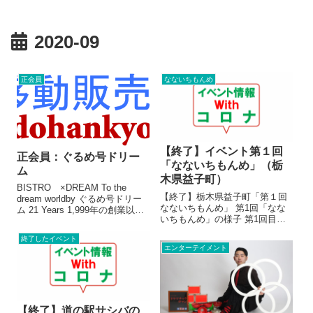
2020-09
正会員
なないちもんめ
【終了】イベント第１回
正会員：ぐるめ号ドリー
「なないちもんめ」（栃
ム
木県益子町）
BISTRO ×DREAM To the
【終了】栃木県益子町「第１回
dream worldby ぐるめ号ドリー
なないちもんめ」 第1回「なな
ム 21 Years 1,999年の創業以
いちもんめ」の様子 第1回目、
来、企業向けの出張専門店とし
ドタバタしながら開催し、ハラ
て最高のサービスを提供。 移動
終了したイベント
ハラしながら当日を迎えまし
販売車ぐるめ号ドリーム 栃木・
エンターテイメント
た。ある一人の思いつきで始ま
茨城全域対応！ 【取扱品目...
った「なないちもんめ」・・・
スタッフ3名でのスタートです。
初日のケータ...
【終了】道の駅サシバの