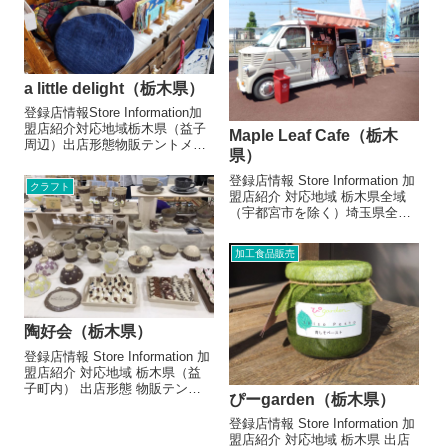
レクソロジー15分500円 お店よ
り 子育...
a little delight（栃木県）
登録店情報Store Information加
盟店紹介対応地域栃木県（益子
Maple Leaf Cafe（栃木
周辺）出店形態物販テントメニ
県）
ュー/販売・取扱品目ハンドメイ
ド布小物各種マスク ￥300～ヘ
登録店情報 Store Information 加
クラフト
アゴム ￥400～ファスナーポー
盟店紹介 対応地域 栃木県全域
チ ￥1500お店よりママユニット
（宇都宮市を除く）埼玉県全域
で活動して...
（さいたま市、川越市、越谷
市、川口市を除く） 出店形態
加工食品販売
飲食キッチンカー メニュー/販
売・取扱品目 珈琲（コーヒー）
類 エスプレッソ...
陶好会（栃木県）
登録店情報 Store Information 加
盟店紹介 対応地域 栃木県（益
子町内） 出店形態 物販テント
ぴーgarden（栃木県）
メニュー/販売・取扱品目 陶器
カップ 600円～つまみ細工
登録店情報 Store Information 加
500円～布小物類 200円～ お店
盟店紹介 対応地域 栃木県 出店