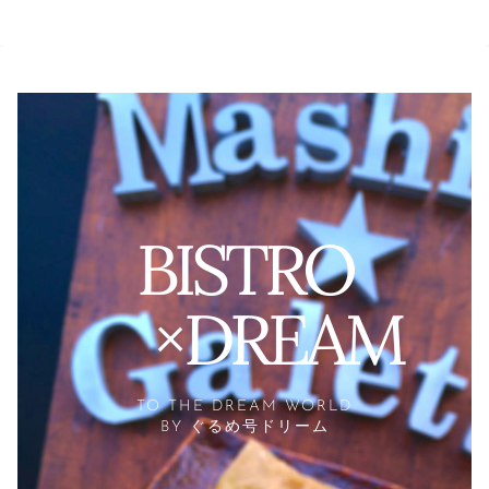
BISTRO
×DREAM
TO THE DREAM WORLD
BY ぐるめ号ドリーム