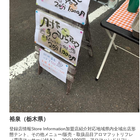
裕泉（栃木県）
登録店情報Store Information加盟店紹介対応地域県内全域出店形
態テント、その他メニュー/販売・取扱品目アロマフットリフレ
（電流マッサージ付き） 20分1000円～アロマハンドリフレ 20