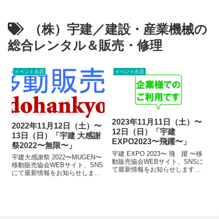
（株）宇建／建設・産業機械の
総合レンタル＆販売・修理
イベント出店
イベント出店
2023年11月11日（土）〜
2022年11月12日（土）〜
12日（日）「宇建
13日（日）「宇建 大感謝
EXPO2023〜飛躍〜」
祭2022〜無限〜」
宇建 EXPO 2023〜 飛 躍 〜移
宇建大感謝祭 2022〜MUGEN〜
動販売協会WEBサイト、SNSに
移動販売協会WEBサイト、SNS
て最新情報をお知らせします
にて最新情報をお知らせします
「宇建大感謝祭 グルメエリ
「宇建大感謝祭 グルメエリ
ア」のノボリを目印に大テント
ア」のノボリを目印に大テント
の近くで皆様をお待ちしており
の近くで皆様をお待ちしており
ます。日頃のご愛顧に感謝の気
ます。 日頃のご愛顧に感謝の気
持ちを込めて！当日は一般のお
持ちを込めて！ 当日は一般...
客様...