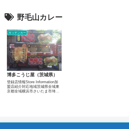
野毛山カレー
キッチンカー
博多こうじ屋（茨城県）
登録店情報Store Information加
盟店紹介対応地域茨城県全域東
京都全域横浜市さいたま市埼玉
県全域千葉県山梨県出店形態飲
食キッチンカーメニュー/販売・
取扱品目博多もつ焼きもつ焼き
そば博多焼豚丼焼豚焼きそば九
州炭鉱唐揚げ牛串野毛山カ...