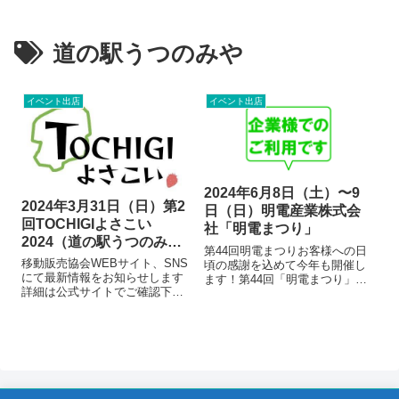
道の駅うつのみや
イベント出店
イベント出店
2024年6月8日（土）〜9
2024年3月31日（日）第2
日（日）明電産業株式会
回TOCHIGIよさこい
社「明電まつり」
2024（道の駅うつのみ
第44回明電まつりお客様への日
や・ろまんちっく村）
移動販売協会WEBサイト、SNS
頃の感謝を込めて今年も開催し
にて最新情報をお知らせします
ます！第44回「明電まつり」
詳細は公式サイトでご確認下さ
「第44回明電まつり」詳細●開
い。 【公式X】TOCHIGIよさこ
催場所道の駅うつのみや ろまん
い 【公式Instagram】TOCHIGI
ちっく村 ローズハット（〒321-
よさこい 開催情報 TOCHIGIよ
2118 栃木県宇都宮市新里町丙２
さこい2024in ろまんちっく村...
５４）●開催日時（2日間...