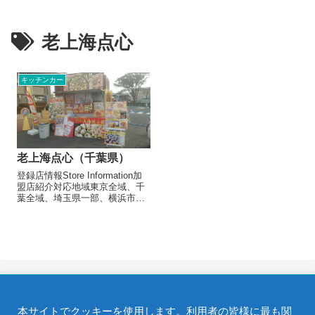
老上海点心
キッチンカー
老上海点心（千葉県）
登録店情報Store Information加
盟店紹介対応地域東京全域、千
葉全域、埼玉県一部、横浜市出
店形態飲食キッチンカー飲食テ
ントメニュー/販売・取扱品目焼
き小籠包 300円中華バーガー
600円ゴマ団子 300円麻辣はん
６５０お店よ...
本サイトでクッキーを使用します。利用者の皆様に最も関