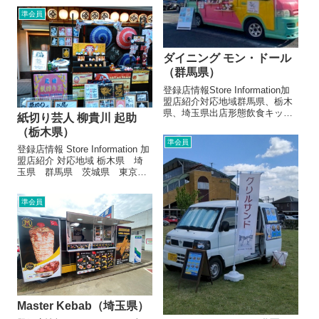
650円タコライス650円お店より
準会員
この店舗へのお問い合わせおす
すめのお店がたくさんあります
ダイニング モン・ドール
（群馬県）
登録店情報Store Information加
盟店紹介対応地域群馬県、栃木
県、埼玉県出店形態飲食キッチ
紙切り芸人 柳貴川 起助
ンカー, 飲食テント, 飲食その他
（栃木県）
メニュー/販売・取扱品目（参考
準会員
数値です）ロコモコ800円、ビ
登録店情報 Store Information 加
ーフストロガノフ1000円、チー
盟店紹介 対応地域 栃木県 埼
ズバーガー8...
玉県 群馬県 茨城県 東京
都 千葉県 出店形態 サービ
ス、物販テント メニュー/販
準会員
売・取扱品目（参考数値です）
紙切り芸紙切りアートクラフト
アート大道芸パフォー...
Master Kebab（埼玉県）