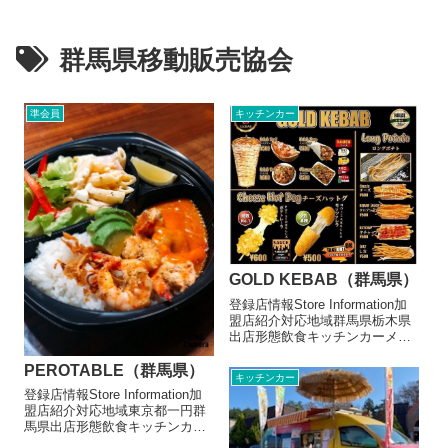
群馬県移動販売協会
準会員
キッチンカー
GOLD KEBAB（群馬県）
登録店情報Store Information加
盟店紹介対応地域群馬県栃木県
出店形態飲食キッチンカーメニ
ュー/販売・取扱品目ケバブ600
円、ケバブラップ700円チーズ
PEROTABLE（群馬県）
キッチンカー
ハットグ600円、ポテトレーラ
登録店情報Store Information加
700円ロングポテト600円（30セ
盟店紹介対応地域東京都一円群
ンチくらい...
馬県出店形態飲食キッチンカー
メニュー/販売・取扱品目カレー