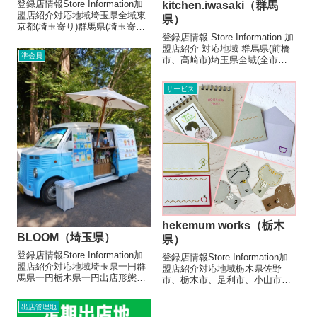
登録店情報Store Information加
kitchen.iwasaki（群馬
盟店紹介対応地域埼玉県全域東
県）
京都(埼玉寄り)群馬県(埼玉寄り)
登録店情報 Store Information 加
茨城県(埼玉寄り)出店形態飲食
盟店紹介 対応地域 群馬県(前橋
キッチンカーメニュー/販売・取
準会員
市、高崎市)埼玉県全域(全市町
扱品目（参考数値です）ケバブ
村) 出店形態 キッチンカー メニ
600円～ロングポテト600円～チ
ュー/販売・取扱品目（参考数値
ーズドック...
サービス
です） ●厚切りソーセージとチ
ーズのサンド 500円●タコスミ
ー...
hekemum works（栃木
BLOOM（埼玉県）
県）
登録店情報Store Information加
登録店情報Store Information加
盟店紹介対応地域埼玉県一円群
盟店紹介対応地域栃木県佐野
馬県一円栃木県一円出店形態飲
市、栃木市、足利市、小山市、
食キッチンカーメニュー/販売・
下野市、宇都宮市、上三川市、
取扱品目（参考数値です）クレ
鹿沼市、野木町群馬県太田市、
出店管理地
ープ 400円～600円オリジナル
邑楽町、館林市 など出店形態物