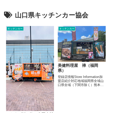
山口県キッチンカー協会
キッチンカー
キッチンカー
美健料理屋 禅（福岡
県）
登録店情報Store Information加
盟店紹介対応地域福岡県全域山
口県全域（下関市除く）熊本県
全域大分県全域出店形態飲食キ
ッチンカー, 飲食テントメニュ
ー/販売・取扱品目（参考数値で
す）鹿焼肉ピタパンサンド
900円特選牛ステーキサ...