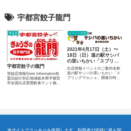
宇都宮餃子龍門
準会員
イベント出店
2021年4月17日（土）〜
18日（日）道の駅サシバ
の里いちかい「スプリン
宇都宮餃子の龍門
グマルシェ」
出店情報イベントのご案内名称
道の駅サシバの里いちかい「ス
登録店情報Store Information加
プリングマルシェ」開催日時２
盟店紹介対応地域栃木県宇都宮
０２１年４月１７日（土）〜１
市全国出店形態飲食テント物販
８日（日）１０時〜１７時開催
テント催事販売メニュー/販売・
地道の駅サシバの里いちかい〒
取扱品目焼き餃子（1人300円）
321-3423 栃木県芳賀郡市貝町大
冷凍お土産用（発泡付）（1500
字市塙1270出店日：出店者一覧
円～）お店よりぎょうざの街宇
■...
都宮でも数少い餃...
本サイトでクッキーを使用します。利用者の皆様に最も関