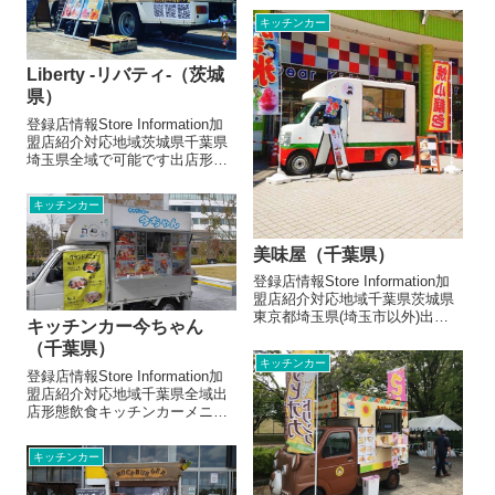
ンカーメニュー/販売・取扱品目
キッチンカー
胡椒餅 300円台湾風ぜんざい
350円台湾アップルサイダー 250
円台湾茶 2...
Liberty -リバティ-（茨城
県）
登録店情報Store Information加
盟店紹介対応地域茨城県千葉県
埼玉県全域で可能です出店形態
飲食キッチンカーメニュー/販
売・取扱品目American Classic
キッチンカー
hamburgerオリジナルオーロラ
ソースに130gオーバーのど...
美味屋（千葉県）
登録店情報Store Information加
盟店紹介対応地域千葉県茨城県
東京都埼玉県(埼玉市以外)出店
キッチンカー今ちゃん
形態飲食キッチンカーメニュー/
（千葉県）
販売・取扱品目焼き小龍包
キッチンカー
500円若鶏唐揚げ 500円ジャン
登録店情報Store Information加
ボ餃子 500円肉まん 350円中
盟店紹介対応地域千葉県全域出
華点心などお...
店形態飲食キッチンカーメニュ
ー/販売・取扱品目カルボナーラ
風うどん明太子 ¥800カルボナ
キッチンカー
ーラ風うどんベーコン ¥800元
祖カルボナーラ風うどん ¥600