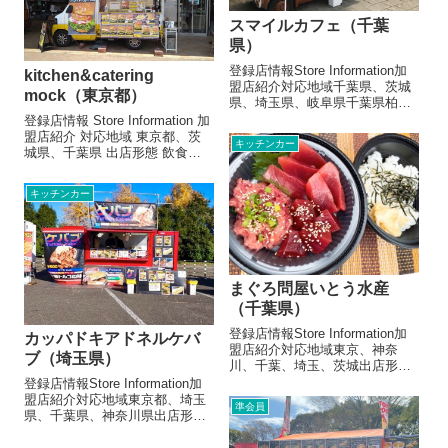
ミートソース...
スマイルカフェ（千葉
県）
登録店情報Store Information加
kitchen&catering
盟店紹介対応地域千葉県、茨城
mock（東京都）
県、埼玉県、岐阜県千葉県柏市
より片道100km以内岐阜県一円
登録店情報 Store Information 加
で3日間以上のイベント出店形態
盟店紹介 対応地域 東京都、茨
キッチンカー
飲食キッチンカーメニュー/販
城県、千葉県 出店形態 飲食キ
売・取扱品目クレープ：400円
ッチンカー メニュー/販売・取
～600円タピオカ...
扱品目 ・ハンバーガー800円&
キッチンカー
各種トッピング100円〜・ケバ
ブサンド500円・キューバサン
ド500...
まぐろ問屋いとう水産
（千葉県）
登録店情報Store Information加
カッパドキアドネルケバ
盟店紹介対応地域東京、神奈
ブ（埼玉県）
川、千葉、埼玉、茨城出店形態
飲食キッチンカーメニュー/販
登録店情報Store Information加
売・取扱品目（参考数値です）
盟店紹介対応地域東京都、埼玉
準会員
海鮮丼¥800〜¥1300 ポキ丼
県、千葉県、神奈川県出店形態
¥1100魚河岸海鮮クッパ¥900ガ
飲食キッチンカー, 飲食テント
ーリックシュリ...
メニュー/販売・取扱品目（参考