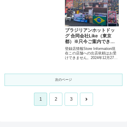
数値です）ケバブ600円ケバブ
丼700円ロングポテト600円～お
店より本場トル...
ブラジリアンホットドッ
グ 合同会社Like（東京
都）※只今ご案内できま
せん（重要事項有り）
登録店情報Store Information現
在この店舗への出店依頼はお受
けできません。2024年12月27
日：最終加盟店紹介対応地域東
京都出店形態飲食キッチンカー
メニュー/販売・取扱品目（参考
数値です）ブラジリアンプレー
次のページ
ンドッグ ¥650...
1
2
3