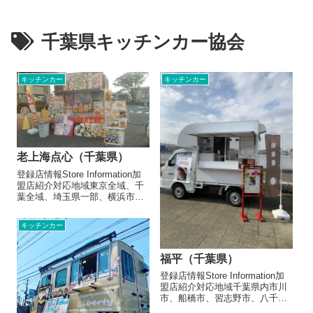
千葉県キッチンカー協会
キッチンカー
キッチンカー
老上海点心（千葉県）
登録店情報Store Information加
盟店紹介対応地域東京全域、千
葉全域、埼玉県一部、横浜市出
店形態飲食キッチンカー飲食テ
ントメニュー/販売・取扱品目焼
キッチンカー
き小籠包 300円中華バーガー
600円ゴマ団子 300円麻辣はん
６５０お店よ...
福平（千葉県）
登録店情報Store Information加
盟店紹介対応地域千葉県内市川
市、船橋市、習志野市、八千代
市、千葉市出店形態飲食キッチ