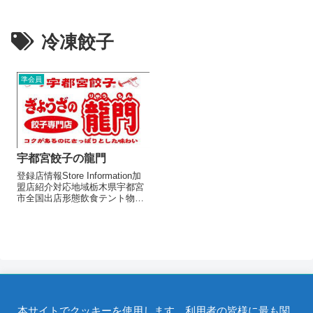
冷凍餃子
準会員
宇都宮餃子の龍門
登録店情報Store Information加
盟店紹介対応地域栃木県宇都宮
市全国出店形態飲食テント物販
テント催事販売メニュー/販売・
取扱品目焼き餃子（1人300円）
冷凍お土産用（発泡付）（1500
円～）お店よりぎょうざの街宇
都宮でも数少い餃...
本サイトでクッキーを使用します。利用者の皆様に最も関