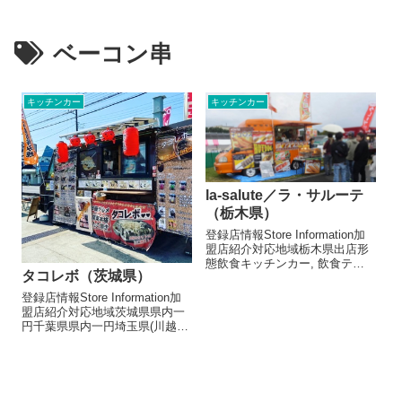
ベーコン串
キッチンカー
キッチンカー
la-salute／ラ・サルーテ
（栃木県）
登録店情報Store Information加
盟店紹介対応地域栃木県出店形
態飲食キッチンカー, 飲食テン
タコレボ（茨城県）
ト, 飲食その他メニュー/販売・
取扱品目ホットドッグ（600～
登録店情報Store Information加
750)チュロス(400～450)唐揚げ
盟店紹介対応地域茨城県県内一
（7ヶ500円）ベーコン串
円千葉県県内一円埼玉県(川越
（500...
市・越谷市・川口市除く)県内一
円さいたま市全域栃木県(宇都宮
市除く)県内一円※古河市から2
時間位まで対応可能です。出店
形態飲食キッチンカー...