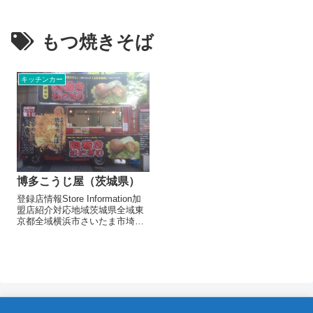
もつ焼きそば
キッチンカー
博多こうじ屋（茨城県）
登録店情報Store Information加
盟店紹介対応地域茨城県全域東
京都全域横浜市さいたま市埼玉
県全域千葉県山梨県出店形態飲
食キッチンカーメニュー/販売・
取扱品目博多もつ焼きもつ焼き
そば博多焼豚丼焼豚焼きそば九
州炭鉱唐揚げ牛串野毛山カ...