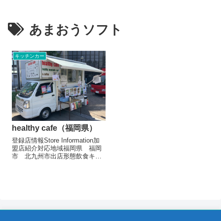
あまおうソフト
キッチンカー
healthy cafe（福岡県）
登録店情報Store Information加
盟店紹介対応地域福岡県 福岡
市 北九州市出店形態飲食キッ
チンカーメニュー/販売・取扱品
目コーヒー400円アイスコーヒ
ー500円コーヒーフロート500円
紅茶フロート500円抹茶フロー
ト500円あま...