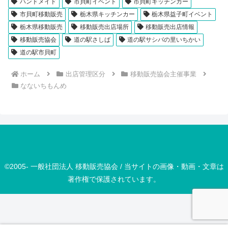
ハンドメイド
市貝町イベント
市貝町キッチンカー
市貝町移動販売
栃木県キッチンカー
栃木県益子町イベント
栃木県移動販売
移動販売出店場所
移動販売出店情報
移動販売協会
道の駅さしば
道の駅サシバの里いちかい
道の駅市貝町
ホーム
出店管理区分
移動販売協会主催事業
なないちもんめ
©2005- 一般社団法人 移動販売協会 / 当サイトの画像・動画・文章は
著作権で保護されています。