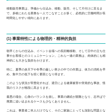
移動販売事業は、準備から仕込み、移動、販売、そして片付けに至るま
で、多岐にわたる業務を一人でこなすことが多く、必然的に労働時間が長
時間化しやすい傾向にあります。
(1) 事業特性による物理的・精神的負担
朝早くからの仕込み、イベント会場への長距離移動、そして日中の立ち仕
事やお客様とのコミュニケーション。これら一連の業務は、肉体的にも精
神的にも大きな負担をかけます。
特に、夏季の炎天下や冬季の厳しい寒さの中での作業は、体力の消耗を早
め、集中力の低下を招く要因となり得ます。
このような状況が常態化すれば、過労による健康被害や突発的な事故、怪
我のリスクが格段に高まります。
最悪の場合、心身のバランスを崩し、事業の継続が困難となり、志半ばで
廃業に追い込まれるケースも少なくありません。
これは、事業者ご本人だけでなく、そのご家族にとっても深刻な問題とな