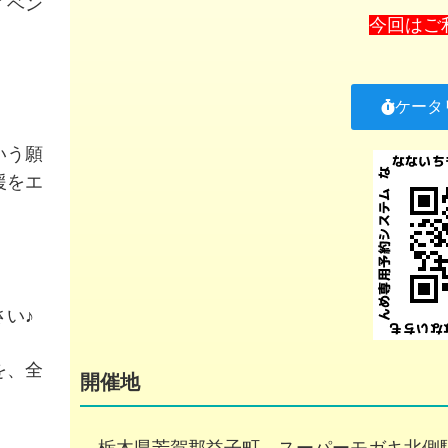
イベン
今回はご
ケータ
いう願
援をエ
い♪
を、全
開催地