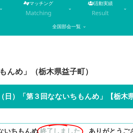
マッチング
活動実績
Matching
Result
全国部会一覧
もんめ」（栃木県益子町）
（日）「第３回なないちもんめ」【栃木
ないちもんめ
終了しました
ありがとうご