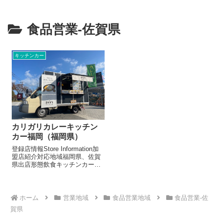
食品営業-佐賀県
キッチンカー
カリガリカレーキッチン
カー福岡（福岡県）
登録店情報Store Information加
盟店紹介対応地域福岡県、佐賀
県出店形態飲食キッチンカーメ
ニュー/販売・取扱品目カリガリ
カレー800円インドカレー900円
超スパイスカレー1000円2色掛
けカレー1000円カリガリチーズ
ホーム
営業地域
食品営業地域
食品営業-佐
1000円...
賀県