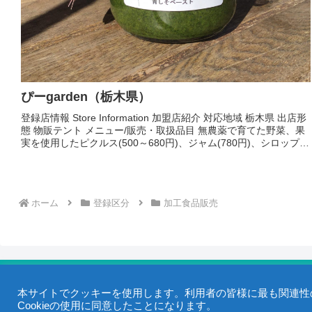
ぴーgarden（栃木県）
登録店情報 Store Information 加盟店紹介 対応地域 栃木県 出店形
態 物販テント メニュー/販売・取扱品目 無農薬で育てた野菜、果
実を使用したピクルス(500～680円)、ジャム(780円)、シロップ
(780～1700円)...
ホーム
登録区分
加工食品販売
本サイトでクッキーを使用します。利用者の皆様に最も関連性の
Cookieの使用に同意したことになります。