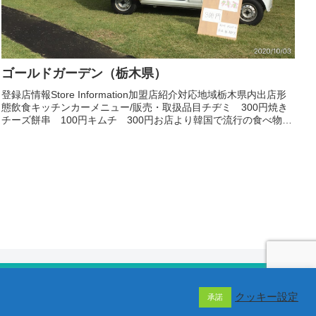
ゴールドガーデン（栃木県）
登録店情報Store Information加盟店紹介対応地域栃木県内出店形
態飲食キッチンカーメニュー/販売・取扱品目チヂミ 300円焼き
チーズ餅串 100円キムチ 300円お店より韓国で流行の食べ物、
人気の食べ物を扱っています。よろしくお...
クッキー設定
承諾
移動販売協会 / 当サイトの画像・動画・文章は著作権で保護されています。