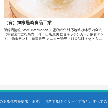
（有）旭家黒崎食品工業
登録店情報 Store Information 加盟店紹介 対応地域 栃木県内全域
（宇都宮市含む県内一円） 出店形態 飲食キッチンカー、飲食テン
ト、 物販テント、催事販売 メニュー/販売・取扱品目 やきとり
500円ヘルシータピオカドリンク...
ある体験を提供します。 [同意する]をクリックすると、すべての
©2005- 一般社団法人 