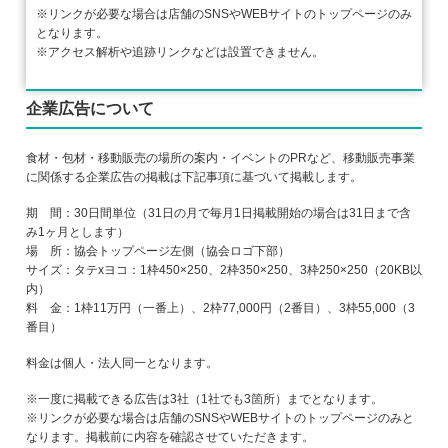
※リンクが必要な場合は店舗のSNSやWEBサイトのトップページのみ
となります。
※アクセス解析や追跡リンクなどは設置できません。
企業広告について
食材・包材・移動販売の場所の案内・イベントのPRなど、移動販売事業
に関係する企業広告の掲載は下記事項に基づいて掲載します。
期 間：30日間単位（31日の月で毎月1日掲載開始の場合は31日まで含
み1ヶ月とします）
場 所：協会トップページ左側（協会ロゴ下部）
サイズ：タテxヨコ：1枠450×250、2枠350×250、3枠250×250（20KB以
内）
料 金：1枠11万円（一番上）、2枠77,000円（2番目）、3枠55,000（3
番目）
料金は個人・法人同一となります。
※一度に掲載できる広告は3社（1社でも3箇所）までとなります。
※リンクが必要な場合は店舗のSNSやWEBサイトのトップページのみと
なります。掲載前に内容を確認させていただきます。