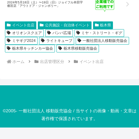
2024年5月18日（土）〜19日（日）ジョイフル本田宇
都宮店「アウトドア・ジャンボリー」
イベント出店
公共施設・自治体イベント
栃木県
オリオンスクエア
バンバ広場
ミヤ・ストリート・ギグ
ミヤギグ2024
ライトキューブ
一般社団法人移動販売協会
栃木県キッチンカー協会
栃木県移動販売協会
ホーム
出店管理区分
イベント出店
©2005- 一般社団法人 移動販売協会 / 当サイトの画像・動画・文章は
著作権で保護されています。