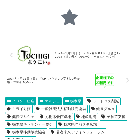
2024年3月31日（日）第2回TOCHIGIよさこい
2024（道の駅うつのみや・ろまんちっく村）
2024年4月21日（日）「CRTハウジング足利50号会
場」本格石窯Pizza
イベント出店
マルシェ
栃木県
フードロス削減
ミライらぼ
一般社団法人移動販売協会
健長グルメ
健長マルシェ
元栃木会館跡地
地産地消
子育て支援
栃木県キッチンカー協会
栃木県庁前芝生広場
栃木県移動販売協会
若者未来デザインフォーラム