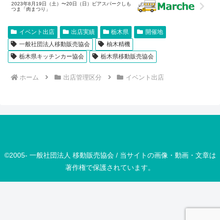
2023年8月19日（土）〜20日（日）ビアスパークしも
つま「肉まつり」
イベント出店
出店実績
栃木県
開催地
一般社団法人移動販売協会
柚木精機
栃木県キッチンカー協会
栃木県移動販売協会
ホーム
出店管理区分
イベント出店
©2005- 一般社団法人 移動販売協会 / 当サイトの画像・動画・文章は
著作権で保護されています。