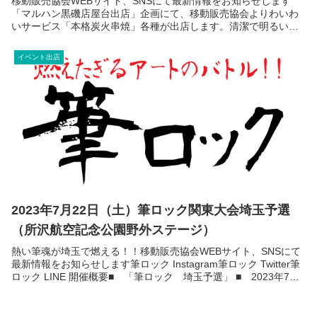
移動販売協会WEBサイト、SNSにて最新情報をお知らせします
「マルハン黒磯店屋台出店」企画にて、移動販売協会よりわいわ
いサービス「本格炭火串焼」各種が出店します。清潔で明るい店
内でお楽しみ頂いたあとは、美味しい串焼きでお腹を満たしてく
ださ...
イベント出店
2023年7月22日（土）筆ロック関東大会埼玉予選
（所沢航空記念公園野外ステージ）
熱い筆魂が埼玉で燃える！！移動販売協会WEBサイト、SNSにて
最新情報をお知らせします筆ロック Instagram筆ロック Twitter筆
ロック LINE 開催概要■ 「筆ロック 埼玉予選」 ■ 2023年7月
22日（土） ■ 筆ロックと...