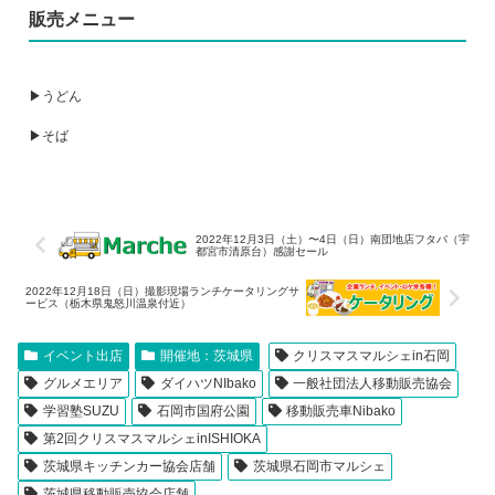
販売メニュー
▶うどん
▶そば
2022年12月3日（土）〜4日（日）南団地店フタバ（宇
都宮市清原台）感謝セール
2022年12月18日（日）撮影現場ランチケータリングサ
ービス（栃木県鬼怒川温泉付近）
イベント出店
開催地：茨城県
クリスマスマルシェin石岡
グルメエリア
ダイハツNIbako
一般社団法人移動販売協会
学習塾SUZU
石岡市国府公園
移動販売車Nibako
第2回クリスマスマルシェinISHIOKA
茨城県キッチンカー協会店舗
茨城県石岡市マルシェ
茨城県移動販売協会店舗