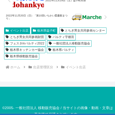
2022年11月19日（土）益子町民祭
2022年11月20日（日）「第10回いちかい図書館まつ
り」
イベント出店
栃木県益子町
とちぎ男女共同参画センター
とちぎ男女共同参画財団
パルティ宇都宮
フェスタinパルティ2022
一般社団法人移動販売協会
栃木県キッチンカー協会
栃木県パルティ
栃木県移動販売協会
ホーム
出店管理区分
イベント出店
©2005- 一般社団法人 移動販売協会 / 当サイトの画像・動画・文章は
著作権で保護されています。