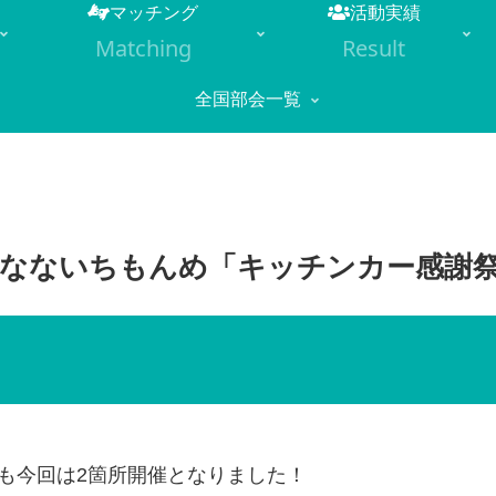
マッチング
活動実績
Matching
Result
全国部会一覧
）なないちもんめ「キッチンカー感謝祭 in
も今回は2箇所開催となりました！