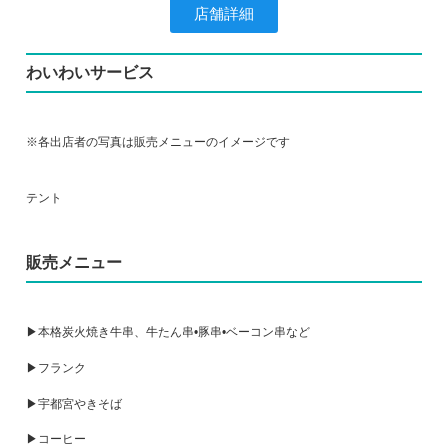
店舗詳細
わいわいサービス
※各出店者の写真は販売メニューのイメージです
テント
販売メニュー
▶本格炭火焼き牛串、牛たん串•豚串•ベーコン串など
▶フランク
▶宇都宮やきそば
▶コーヒー