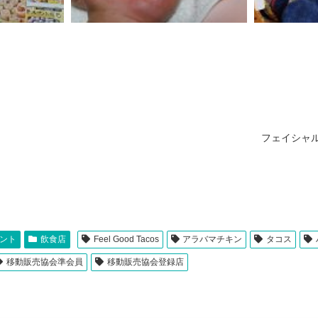
フェイシャ
ント
飲食店
Feel Good Tacos
アラバマチキン
タコス
移動販売協会準会員
移動販売協会登録店