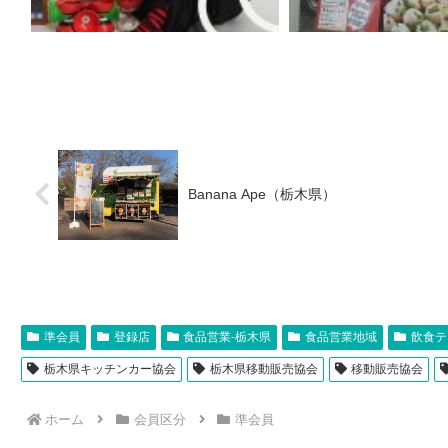
Banana Ape（栃木県）
準会員
登録店
食品営業-栃木県
食品営業地域
飲食テ
栃木県キッチンカー協会
栃木県移動販売協会
移動販売協会
ホーム
会員区分
準会員